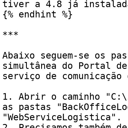
tiver a 4.8 já instalada
{% endhint %}

***

Abaixo seguem-se os pas
simultânea do Portal de
serviço de comunicação 
1. Abrir o caminho "C:\
as pastas "BackOfficeLo
"WebServiceLogistica".

2. Precisamos também de