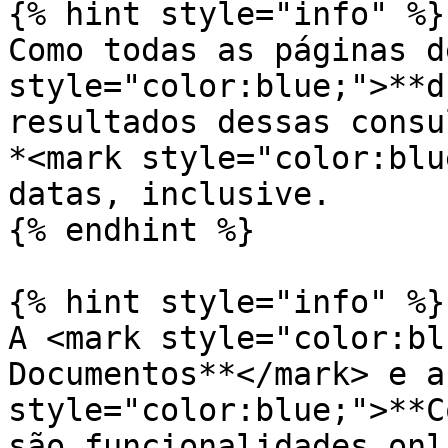
{% hint style="info" %}

Como todas as páginas d
style="color:blue;">**d
resultados dessas consu
*<mark style="color:blu
datas, inclusive.

{% endhint %}

{% hint style="info" %}

A <mark style="color:bl
Documentos**</mark> e a
style="color:blue;">**C
são funcionalidades onli