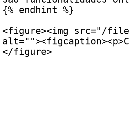
{% endhint %}

<figure><img src="/file
alt=""><figcaption><p>C