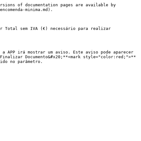
rsions of documentation pages are available by 
encomenda-minima.md).

r Total sem IVA (€) necessário para realizar 
 a APP irá mostrar um aviso. Este aviso pode aparecer 
Finalizar Documento&#x20;**<mark style="color:red;">**
ido no parâmetro.
