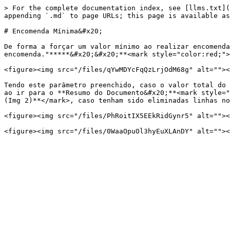
> For the complete documentation index, see [llms.txt](
appending `.md` to page URLs; this page is available as
# Encomenda Mínima&#x20;

De forma a forçar um valor mínimo ao realizar encomenda
encomenda."*****&#x20;&#x20;**<mark style="color:red;">
<figure><img src="/files/qYwMDYcFqQzLrjOdM68g" alt=""><
Tendo este parâmetro preenchido, caso o valor total do 
ao ir para o **Resumo do Documento&#x20;**<mark style="
(Img 2)**</mark>, caso tenham sido eliminadas linhas no
<figure><img src="/files/PhRoitIX5EEkRidGynr5" alt=""><