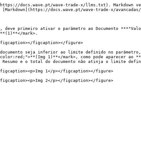
https://docs.wave.pt/wave-trade-x/llms.txt). Markdown ve
 [Markdown](https://docs.wave.pt/wave-trade-x/avancadas/
, deve primeiro ativar o parâmetro ao Documento ***"Valo
**(1)**</mark>.

figcaption></figcaption></figure>

documento seja inferior ao limite definido no parâmetro,
color:red;">**(Img 1)**</mark>, como pode aparecer ao **
 Resumo e o total do documento não atinja o limite defin
figcaption><p>Img 1</p></figcaption></figure>
